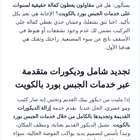
يسألون: هل في
مقاولون يعطون كفالة حقيقية لسنوات
على خدمات الجبس بورد بالكويت
؟ الإجابة هي نعم بكل
تأكيد. احنا نثق بشغلنا، وعشان جذي نعطي كفالة على
التركيب تضمن لك عدم وجود تشققات أو هبوط في
الأسقف ناتج عن سوء المصنعية. راحتك وثقتك هي
هدفنا الأول.
تجديد شامل وديكورات متقدمة
عبر خدمات الجبس بورد بالكويت
إذا مليت من ديكور بيتك القديم وتحس إنه صار كئيب
ومو عصري، الحل عندنا. نقدم خدمة
إزالة الديكورات
القديمة وتجديدها بالكامل من خلال خدمات الجبس بورد
بالكويت
. نشيل الديكور القديم بعناية، وننظف المكان،
ونبدأ نأسس لتصميم يديد يواكب الموضة الحالية، سواء