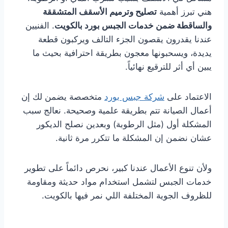
هني تبرز أهمية
تصليح وترميم الأسقف المتشققة
والساقطة ضمن خدمات الجبس بورد بالكويت
. الفنيين
عندنا يقدرون يقصون الجزء التالف ويركبون قطعة
يديدة، ويسحبونها معجون بطريقة احترافية بحيث ما
يبين أي أثر للترقيع نهائياً.
الاعتماد على
شركة جبس بورد
متخصصة يضمن لك إن
أعمال الصيانة تتم بطريقة علمية وصحيحة. نعالج سبب
المشكلة أول (مثل الرطوبة) وبعدين نصلح الديكور
عشان نضمن إن المشكلة ما تتكرر مرة ثانية.
ولأن تنوع الأعمال عندنا كبير، نحرص دائماً على تطوير
خدمات الجبس لتشمل استخدام مواد حديثة ومقاومة
للظروف الجوية المختلفة اللي نمر فيها بالكويت.