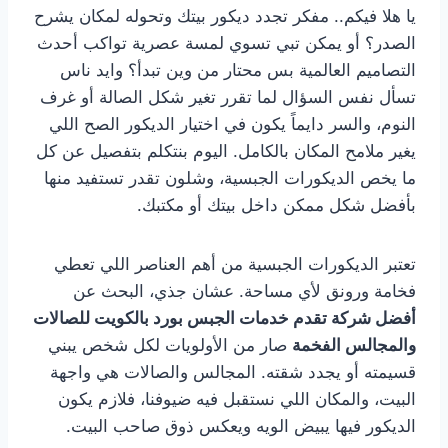
يا هلا فيكم.. مفكر تجدد ديكور بيتك وتحوله لمكان يشرح
الصدر؟ أو يمكن تبي تسوي لمسة عصرية تواكب أحدث
التصاميم العالمية بس محتار من وين تبدأ؟ وايد ناس
تسأل نفس السؤال لما تقرر تغير شكل الصالة أو غرف
النوم، والسر دايماً يكون في اختيار الديكور الصح اللي
يغير ملامح المكان بالكامل. اليوم بنتكلم بتفصيل عن كل
ما يخص الديكورات الجبسية، وشلون تقدر تستفيد منها
بأفضل شكل ممكن داخل بيتك أو مكتبك.
تعتبر الديكورات الجبسية من أهم العناصر اللي تعطي
فخامة ورونق لأي مساحة. عشان جذي، البحث عن
أفضل شركة تقدم خدمات الجبس بورد بالكويت للصالات
والمجالس الفخمة
صار من الأولويات لكل شخص يبني
قسيمته أو يجدد شقته. المجالس والصالات هي واجهة
البيت، والمكان اللي نستقبل فيه ضيوفنا، فلازم يكون
الديكور فيها يبيض الويه ويعكس ذوق صاحب البيت.