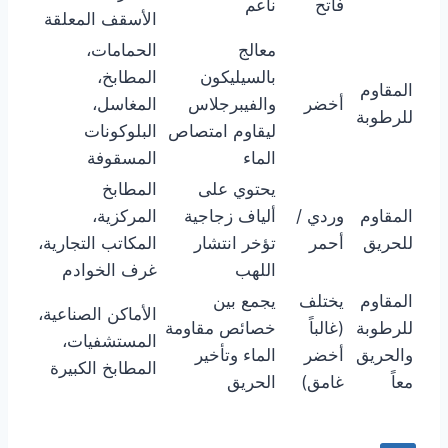
فاتح
ناعم
الأسقف المعلقة
معالج
الحمامات،
بالسيليكون
المطابخ،
المقاوم
أخضر
والفيبرجلاس
المغاسل،
للرطوبة
ليقاوم امتصاص
البلوكونات
الماء
المسقوفة
يحتوي على
المطابخ
المقاوم
وردي /
ألياف زجاجية
المركزية،
للحريق
أحمر
تؤخر انتشار
المكاتب التجارية،
اللهب
غرف الخوادم
المقاوم
يختلف
يجمع بين
الأماكن الصناعية،
للرطوبة
(غالباً
خصائص مقاومة
المستشفيات،
والحريق
أخضر
الماء وتأخير
المطابخ الكبيرة
معاً
غامق)
الحريق