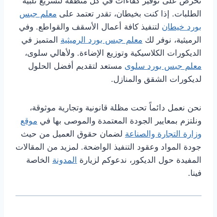
نحرص على توفير كفاءات في كل منطقة لتسريع تلبية
الطلبات. إذا كنت بخيطان، تقدر تعتمد على
معلم جبس
بورد خيطان
لتنفيذ كافة أعمال الأسقف والقواطع. وفي
الرميثية، نوفر لك
معلم جبس بورد الرميثية
المتميز في
الديكورات الكلاسيكية وتوزيع الإضاءة. ولأهالي سلوى،
معلم جبس بورد سلوى
مستعد لتقديم أفضل الحلول
لديكورات الشقق والمنازل.
نحن نعمل دائماً تحت مظلة قانونية وتجارية موثوقة،
ونلتزم بمعايير الجودة المعتمدة والموصى بها في
موقع
وزارة التجارة والصناعة
لضمان حقوق العميل من حيث
جودة المواد وعقود التنفيذ الواضحة. لمزيد من المقالات
المفيدة حول الديكور، ندعوكم لزيارة
المدونة
الخاصة
فينا.